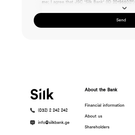
me; I agree that JSC "Silk Bank" (ID 20195502
Send
About the Bank
Financial information
(032) 2 242 242
About us
info@silkbank.ge
Shareholders