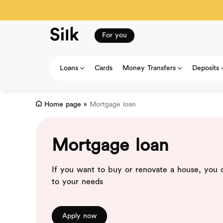
For you
Loans
Cards
Money Transfers
Deposits
Home page
»
Mortgage loan
Mortgage loan
If you want to buy or renovate a house, you c
to your needs
Apply now