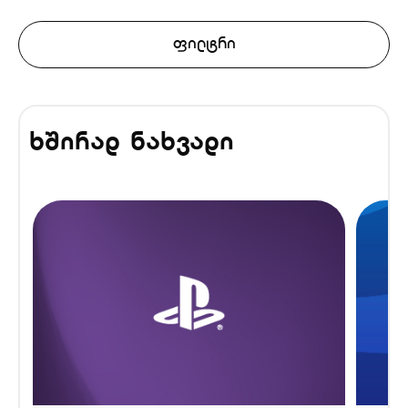
ფილტრი
ხშირად ნახვადი