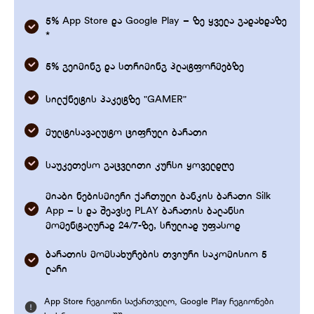
5% App Store და Google Play – ზე ყველა გადახდაზე
*
5% გეიმინგ და სთრიმინგ პლატფორმებზე
სილქნეტის პაკეტზე "GAMER"
მულტისავალუტო ციფრული ბარათი
საუკეთესო გაცვლითი კურსი ყოველდღე
მიაბი ნებისმიერი ქართული ბანკის ბარათი Silk
App – ს და შეავსე PLAY ბარათის ბალანსი
მომენტალურად 24/7-ზე, სრულიად უფასოდ
ბარათის მომსახურების თვიური საკომისიო 5
ლარი
App Store რეგიონი საქართველო, Google Play რეგიონები