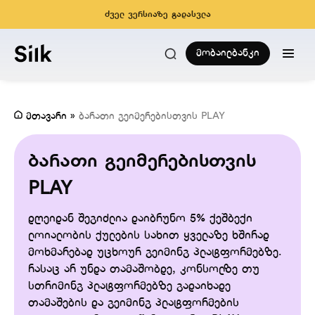
ძველ ვერსიაზე გადასვლა
მობაილბანკი
მთავარი
»
ბარათი გეიმერებისთვის PLAY
ბარათი გეიმერებისთვის
PLAY
დღეიდან შეგიძლია დაიბრუნო 5% ქეშბექი
ლოიალობის ქულების სახით ყველაზე ხშირად
მოხმარებად უცხოურ გეიმინგ პლატფორმებზე.
რასაც არ უნდა თამაშობდე, კონსოლზე თუ
სთრიმინგ პლატფორმებზე გადაიხადე
თამაშების და გეიმინგ პლატფორმების