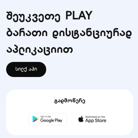
შეუკვეთე PLAY
ბარათი დისტანციურად
აპლიკაციით
სილქ აპი
გადმოწერე