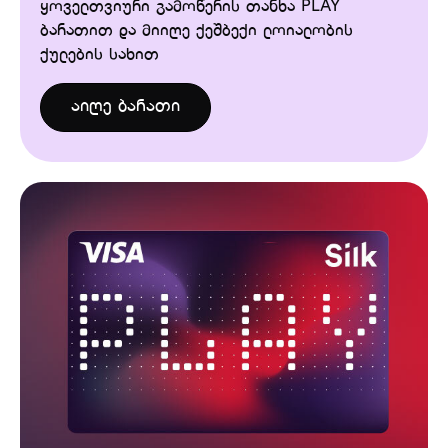
ყოველთვიური გამოწერის თანხა PLAY
ბარათით და მიიღე ქეშბექი ლოიალობის
ქულების სახით
აიღე ბარათი