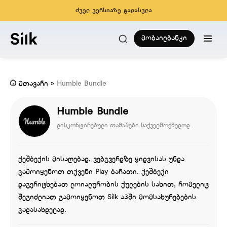
ძველ ვერსიაზე გადასვლა
მობაილბანკი
მთავარი
»
Humble Bundle
Humble Bundle
დისკონტირებული თამაშები საქველმოქმედოდ.
ქეშბექის მისაღებად, ვებგვერდზე ყიდვისას უნდა
გამოიყენოთ თქვენი Play ბარათი. ქეშბექი
დაგერიცხებათ ლოიალურობის ქულების სახით, რომელიც
შეგიძლიათ გამოიყენოთ Silk აპში მომსახურებების
გადასახდელად.