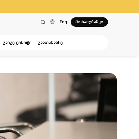
მობაილბანკი
Eng
გაიგე ლიმიტი
გაათანაბრე