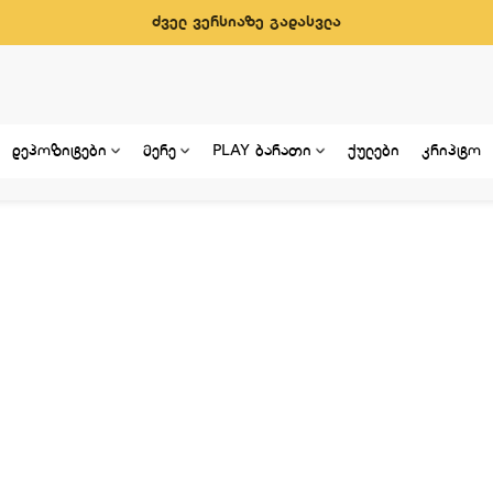
ძველ ვერსიაზე გადასვლა
დეპოზიტები
მერე
PLAY ბარათი
ქულები
კრიპტო