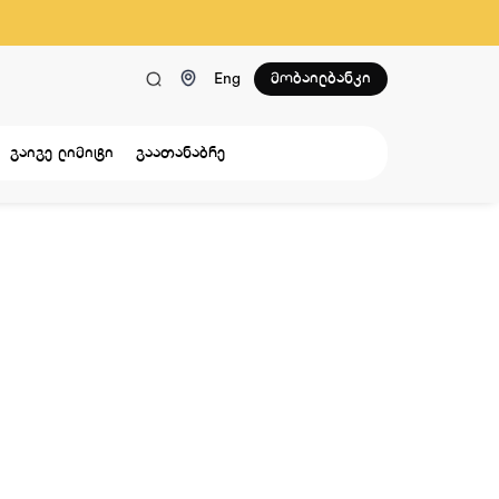
მობაილბანკი
Eng
გაიგე ლიმიტი
გაათანაბრე