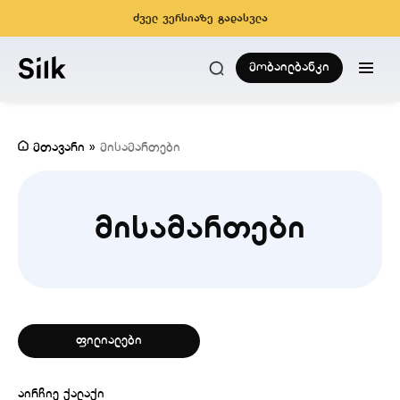
ძველ ვერსიაზე გადასვლა
მობაილბანკი
მთავარი
»
მისამართები
მისამართები
ფილიალები
აირჩიე ქალაქი