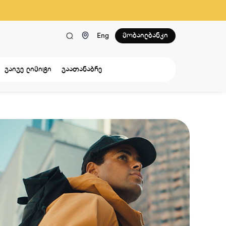
მობაილბანკი
Eng
გაიგე ლიმიტი
გაათანაბრე