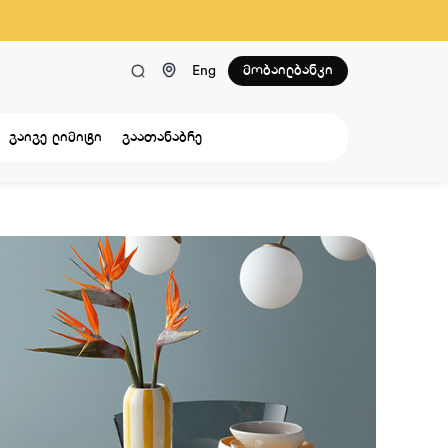
მობაილბანკი
Eng
გაიგე ლიმიტი
გაათანაბრე