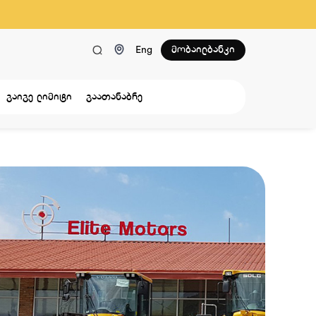
მობაილბანკი
Eng
გაიგე ლიმიტი
გაათანაბრე