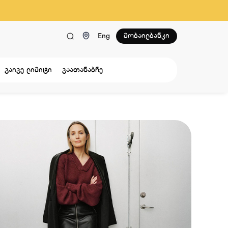
მობაილბანკი
Eng
გაიგე ლიმიტი
გაათანაბრე