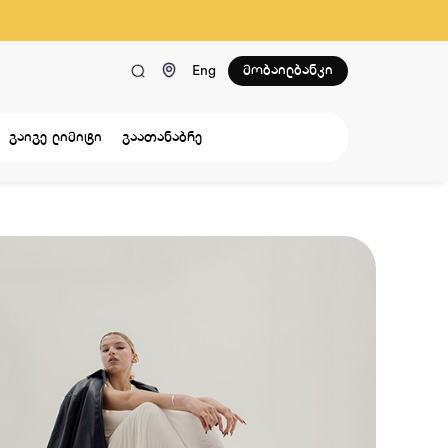
მობაილბანკი
Eng
გაიგე ლიმიტი
გაათანაბრე