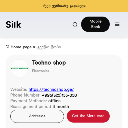
ძველ ვერსიაზე გადასვლა
Mobile
Bank
Home page
»
ტექნო შოპი
Techno shop
Electronics
Website:
https://technoshop.ge/
Phone Number:
+995(322)155-050
Payment Methods:
offline
Reassignment period
4 month
Get the Mere card
Addresses