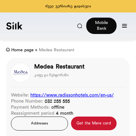
ძველ ვერსიაზე გადასვლა
Mobile
Bank
Home page
»
Medea Restaurant
Medea Restaurant
კაფე და რესტორანი
Website:
https://www.radissonhotels.com/en-us/
Phone Number:
032 255 555
Payment Methods:
offline
Reassignment period
4 month
Get the Mere card
Addresses