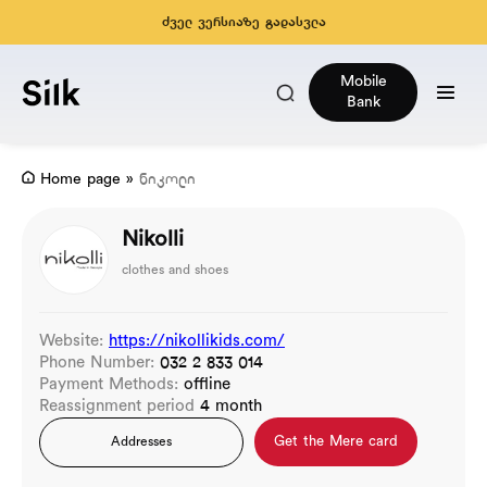
ძველ ვერსიაზე გადასვლა
Mobile
Bank
Home page
»
ნიკოლი
Nikolli
clothes and shoes
Website:
https://nikollikids.com/
Phone Number:
032 2 833 014
Payment Methods:
offline
Reassignment period
4 month
Get the Mere card
Addresses