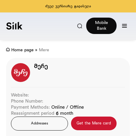
ძველ ვერსიაზე გადასვლა
Mobile
Bank
Home page
»
Mere
მერე
Website:
Phone Number:
Payment Methods:
Online / Offline
Reassignment period
6 month
Get the Mere card
Addresses