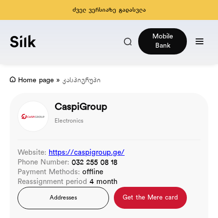
ძველ ვერსიაზე გადასვლა
Mobile
Bank
Home page
»
კასპიგრუპი
CaspiGroup
Electronics
Website:
https://caspigroup.ge/
Phone Number:
032 255 08 18
Payment Methods:
offline
Reassignment period
4 month
Get the Mere card
Addresses