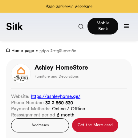
ძველ ვერსიაზე გადასვლა
Mobile
Bank
Home page
»
ეშლი ჰოუმსთორი
Ashley HomeStore
Furniture and Decorations
Website:
https://ashleyhome.ge/
Phone Number:
32 2 560 530
Payment Methods:
Online / Offline
Reassignment period
6 month
Get the Mere card
Addresses