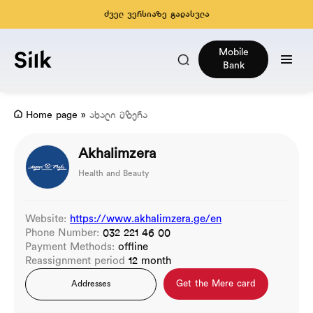
ძველ ვერსიაზე გადასვლა
Mobile
Bank
Home page
»
ახალი მზერა
Akhalimzera
Health and Beauty
Website:
https://www.akhalimzera.ge/en
Phone Number:
032 221 46 00
Payment Methods:
offline
Reassignment period
12 month
Get the Mere card
Addresses