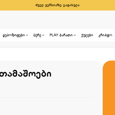
ძველ ვერსიაზე გადასვლა
დეპოზიტები
მერე
PLAY ბარათი
ქულები
კრიპტო
ათამაშოები